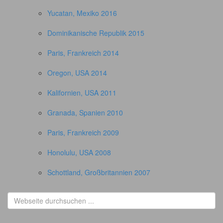
Yucatan, Mexiko 2016
Dominikanische Republik 2015
Paris, Frankreich 2014
Oregon, USA 2014
Kalifornien, USA 2011
Granada, Spanien 2010
Paris, Frankreich 2009
Honolulu, USA 2008
Schottland, Großbritannien 2007