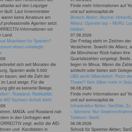
attacke auf den Leipziger
Finde mehr Informationen auf Y
n läuft. Laut Innenminister
und auf axinocapital.de
t waren keine Amateure am
Biotech-Aktien: Akamai: Höhenfl
f professionelle Agenten setzt
Allianz: Operativ top – MüRü: Lo
RRECTIV-Informationen vor
bleiben
n Land.
07.08.2026
eue Moscheen für Spanien?
Der Freitag steht im Zeichen der
ccount streut unbelegte
Versicherer. Sowohl die Allianz, 
e
die Münchener Rück haben ihre
026
Quartalszahlen vorgelegt. Beide 
erbreitet sich seit Monaten die
liegen im Minus. Waren die Zahl
ung, Spanien wolle 5.000
schlecht oder bieten sich Geleg
n bauen, weil die Zahl der
UBS senkt Silberdefizit: Platzt die
im Land steige. Für die
These!? Kein Silber mehr in Sola
ng gibt es keinerlei Belege.
06.08.2026
tion“, Russland, Radikalität:
Finde mehr Informationen auf Y
e AfD Sachsen-Anhalt steht
und auf axinocapital.de
026
Infrastruktur-Aktien: SanDisk: Z
xtrem, MAGA- und Russland-nah
– Siemens: Nur Gewinnmitnahm
tzdem in den Umfragen weit
Telekom: Stark!
CORRECTIV zeigt, wofür die AfD-
06.08.2026
tinnen und -Kandidaten in
Schock für Speicher-Aktien: San