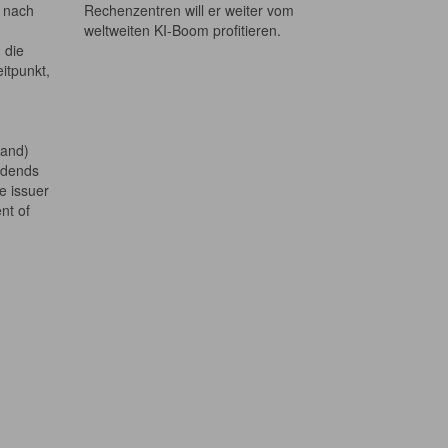
h nach
Rechenzentren will er weiter vom
weltweiten KI-Boom profitieren.
 die
itpunkt,
land)
idends
e issuer
ent of