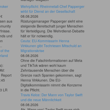
roker
Wehrpflicht: Rheinmetall-Chef Papperger
wirbt für Dienst an der Gesellschaft
 €
08.08.2026
hsen aus
Rüstungsmanager Papperger sieht eine
mmunity
steigende Bereitschaft junger Menschen
fnisse.
für Verteidigung. Die Wehrdienst-Debatte
onds und
hält er für notwendig.
en
Ceuta: EU-Kommissarin Henna
e…
Virkkunen gibt Techriesen Mitschuld an
of the
Migrationskrise
rland
08.08.2026
Ohne die Falschinformationen auf Meta
s):
und TikTok wären wohl kaum
AV:
Zehntausende Menschen über die
l Report
Grenze nach Spanien gekommen, sagt
6:45
Henna Virkkunen. Die EU-
Digitalkommissarin nimmt die Konzerne
53 LR
in die Pflicht.
Travis Kelce: Der Mann von Taylor Swift
und die neue Männlichkeit
08.08.2026
Als „Mann von“ Taylor Swift muss sich