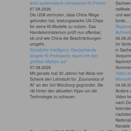
wohl systematisch chinesische KI-Firmen
Sachsen-
07.08.2026
radikal
Die USA vermuten, dass China Wege
und war
gefunden hat, leistungsstarke US-Chips
forde…
für seine KI‑Modelle zu nutzen. Das
Regiona
Handelsministerium prüft nun offenbar,
Aufmerk
ob und wie China die Beschränkungen
06.08.2
umgeht.
Im Vorfe
Künstliche Intelligenz: Deutschlands
in Sach
jüngste KI-Professorin räumt mit den
Vorpomm
größten Mythen auf
Nachric
07.08.2026
Sommert
Mit gerade mal 30 Jahren hat Alicia von
Video ze
Schenk den Lehrstuhl für „Economics of
Mensche
AI“ an der Uni Würzburg gegründet. Sie
04.08.2
rät hinter den aktuellen Hype um die
Anders a
Technologie zu schauen.
Video k
nach Deu
feiernd
nachdem
Nationa
Kanada 