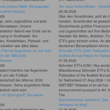
iche erleben Wald, Klimawandel
Der neue Online Broker - Smartb
undheit hautnah
08.08.2026
026
Über den Smartbroker, jetzt ab 0
ge, zehn Jugendliche und jede
handeln. Smartbroker ist gewac
limawissen: Unsere
Deutschlands größter Finanzco
edaktion Salon5 war Ende Juli im
und zugeschnitten auf Ihre Bedür
amp in Greifswald. Von
Handeln Sie Aktien, Anleihen, F
en, Kreidefelsen, Podcast- und
ETFs ganz einfach online. An all
oduktion war alles dabei.
deutschen Börsenplätzen könn
e Fifa hat Argentinien im Juli nicht
Schroder ETFs ICAV: Publication 
l von der WM 2030
Audited Annual Report for Switze
hlossen
07.08.2026
026
Schroder ETFs ICAV / Key word(
sident Infantino hat Argentinien
Miscellaneous Schroder ETFs IC
h von der Fußball-
Publication of the Audited Annua
sterschaft der Männer 2030
for Switzerland 07-Aug-2026 / 1
hlossen. Seine angebliche Rede
GMT/BST Release of an ad hoc
 jedoch nicht echt.
announcement pursuant to Art. 
 mit Sprengstoff: Das waren
The …
Notmaßnahmen scheitern!: Das
026
Vertrauen ist Weg!
e nach den Hinterleuten der
07.08.2026