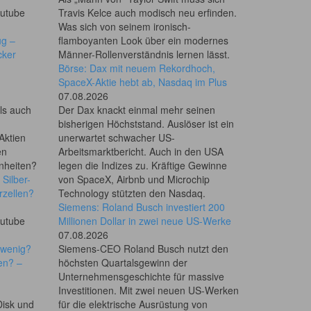
outube
Travis Kelce auch modisch neu erfinden.
Was sich von seinem ironisch-
ug –
flamboyanten Look über ein modernes
cker
Männer-Rollenverständnis lernen lässt.
Börse: Dax mit neuem Rekordhoch,
SpaceX-Aktie hebt ab, Nasdaq im Plus
07.08.2026
als auch
Der Dax knackt einmal mehr seinen
bisherigen Höchststand. Auslöser ist ein
Aktien
unerwartet schwacher US-
en
Arbeitsmarktbericht. Auch in den USA
enheiten?
legen die Indizes zu. Kräftige Gewinne
 Silber-
von SpaceX, Airbnb und Microchip
rzellen?
Technology stützten den Nasdaq.
Siemens: Roland Busch investiert 200
outube
Millionen Dollar in zwei neue US-Werke
07.08.2026
u wenig?
Siemens-CEO Roland Busch nutzt den
en? –
höchsten Quartalsgewinn der
Unternehmensgeschichte für massive
Investitionen. Mit zwei neuen US-Werken
Disk und
für die elektrische Ausrüstung von