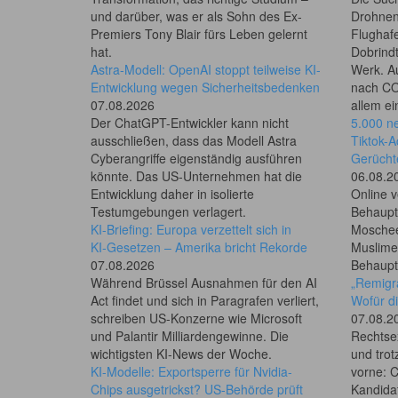
und darüber, was er als Sohn des Ex-
Drohnen
Premiers Tony Blair fürs Leben gelernt
Flughafe
hat.
Dobrind
Astra-Modell: OpenAI stoppt teilweise KI-
Werk. Au
Entwicklung wegen Sicherheitsbedenken
nach CO
07.08.2026
allem ei
Der ChatGPT-Entwickler kann nicht
5.000 n
ausschließen, dass das Modell Astra
Tiktok-A
Cyberangriffe eigenständig ausführen
Gerücht
könnte. Das US-Unternehmen hat die
06.08.2
Entwicklung daher in isolierte
Online v
Testumgebungen verlagert.
Behaupt
KI-Briefing: Europa verzettelt sich in
Moschee
KI‑Gesetzen – Amerika bricht Rekorde
Muslime 
07.08.2026
Behauptu
Während Brüssel Ausnahmen für den AI
„Remigra
Act findet und sich in Paragrafen verliert,
Wofür di
schreiben US-Konzerne wie Microsoft
07.08.2
und Palantir Milliardengewinne. Die
Rechtse
wichtigsten KI-News der Woche.
und tro
KI-Modelle: Exportsperre für Nvidia-
vorne: 
Chips ausgetrickst? US-Behörde prüft
Kandida