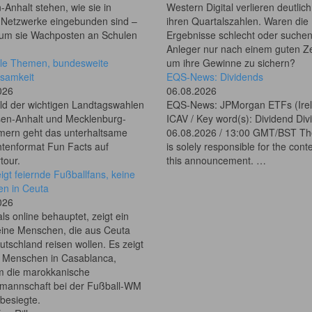
Anhalt stehen, wie sie in
Western Digital verlieren deutlic
e Netzwerke eingebunden sind –
ihren Quartalszahlen. Waren die
um sie Wachposten an Schulen
Ergebnisse schlecht oder suchen
Anleger nur nach einem guten Ze
le Themen, bundesweite
um ihre Gewinne zu sichern?
samkeit
EQS-News: Dividends
026
06.08.2026
ld der wichtigen Landtagswahlen
EQS-News: JPMorgan ETFs (Ire
sen-Anhalt und Mecklenburg-
ICAV / Key word(s): Dividend Div
ern geht das unterhaltsame
06.08.2026 / 13:00 GMT/BST Th
htenformat Fun Facts auf
is solely responsible for the cont
our.
this announcement. …
igt feiernde Fußballfans, keine
n in Ceuta
026
ls online behauptet, zeigt ein
eine Menschen, die aus Ceuta
tschland reisen wollen. Es zeigt
e Menschen in Casablanca,
 die marokkanische
lmannschaft bei der Fußball-WM
besiegte.