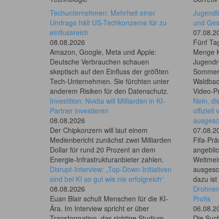
Techunternehmen: Mehrheit einer
Jugendl
Umfrage hält US-Techkonzerne für zu
und Ges
einflussreich
07.08.2
08.08.2026
Fünf Ta
Amazon, Google, Meta und Apple:
Menge K
Deutsche Verbrauchen schauen
Jugendr
skeptisch auf den Einfluss der größten
Sommerc
Tech-Unternehmen. Sie fürchten unter
Waldbad
anderem Risiken für den Datenschutz.
Video-Pr
Investition: Nvidia will Milliarden in KI-
Nein, di
Partner investieren
offiziel
08.08.2026
ausgesc
Der Chipkonzern will laut einem
07.08.2
Medienbericht zunächst zwei Milliarden
Fifa-Prä
Dollar für rund 20 Prozent an dem
angeblic
Energie-Infrastrukturanbieter zahlen.
Weltmei
Disrupt-Interview: „Top-Down-Initiativen
ausgesc
sind bei KI so gut wie nie erfolgreich“
dazu ist
08.08.2026
Drohnen
Euan Blair schult Menschen für die KI-
Profis
Ära. Im Interview spricht er über
06.08.2
Transformation, das richtige Studium –
Die Such