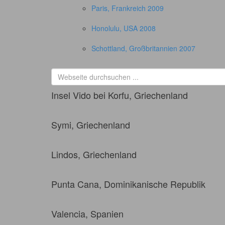
Paris, Frankreich 2009
Honolulu, USA 2008
Schottland, Großbritannien 2007
Insel Vido bei Korfu, Griechenland
Symi, Griechenland
Lindos, Griechenland
Punta Cana, Dominikanische Republik
Valencia, Spanien