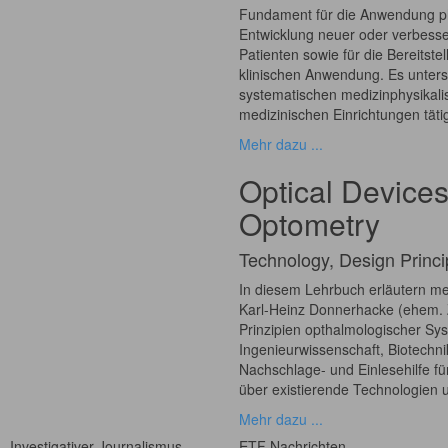
Fundament für die Anwendung ph
Entwicklung neuer oder verbess
Patienten sowie für die Bereitst
klinischen Anwendung. Es unters
systematischen medizinphysikali
medizinischen Einrichtungen tätig
Mehr dazu ...
Optical Device
Optometry
Technology, Design Princip
In diesem Lehrbuch erläutern m
Karl-Heinz Donnerhacke (ehem. Z
Prinzipien opthalmologischer Sys
Ingenieurwissenschaft, Biotechni
Nachschlage- und Einlesehilfe für
über existierende Technologien 
Mehr dazu ...
 - Investigativer Journalismus
ETF Nachrichten